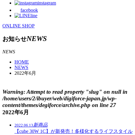
instagram
facebook
line
ONLINE SHOP
NEWS
お知らせ
NEWS
HOME
NEWS
2022年6月
Warning
: Attempt to read property "slug" on null in
/home/users/2/ibuyer/web/digiforce-japan.jp/wp-
content/themes/degiforce/archive.php
on line
27
2022年6月
新商品
2022.06.13
【cube 30W 1C】が新発売！多様化するライフスタイル