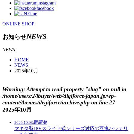
instagram
facebook
line
ONLINE SHOP
NEWS
お知らせ
NEWS
HOME
NEWS
2025年10月
Warning
: Attempt to read property "slug" on null in
/home/users/2/ibuyer/web/digiforce-japan.jp/wp-
content/themes/degiforce/archive.php
on line
27
2025年10月
新商品
2025.10.03
マキタ製18Vスライド式シリーズ対応の互換バッテリ